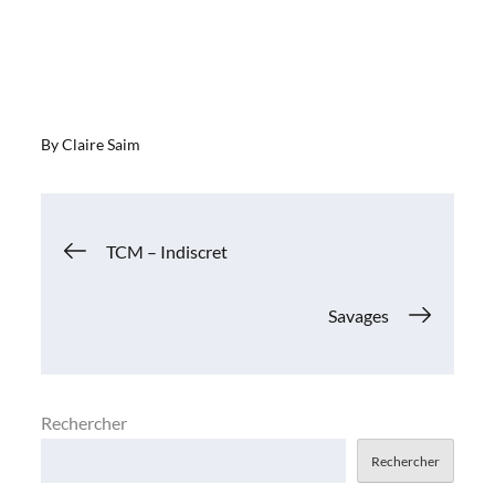
By
Claire Saim
Navigation
TCM – Indiscret
de
Savages
l’article
Rechercher
Rechercher