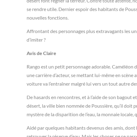
désert font régner la terreur. Contre toute attente, n
se rendre utile. Dernier espoir des habitants de Pouss
nouvelles fonctions.
Affrontant des personnages plus extravagants les uns 
d’imiter ?
Avis de Claire
Rango est un petit personnage adorable. Caméléon de 
une carrière d’acteur, se mettant lui-même en scène 
voiture va l’entraîner malgré lui vers un tout autre d
De hasards en rencontres, et à l’aide de son bagout et
désert, la ville bien nommée de Poussière, qu’il doit 
mystère de la disparition de l’eau, la monnaie locale, qui
Aidé par quelques habitants devenus des amis, dont la 
retrouver la réserve d’eau. Mais les choses ne se pas