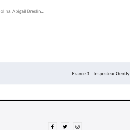
olina, Abigail Breslin…
France 3 – Inspecteur Gently
Facebook
Twitter
Instagram