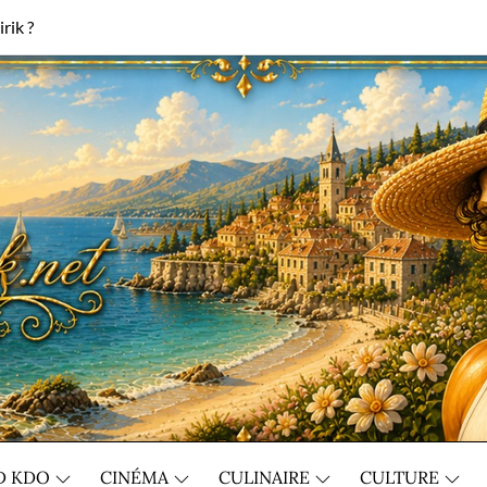
rik ?
D KDO
CINÉMA
CULINAIRE
CULTURE