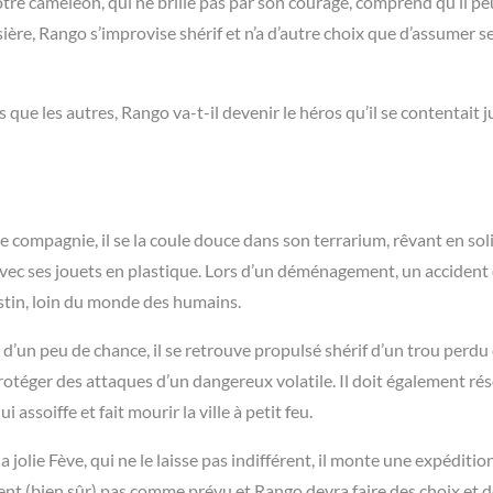
otre caméléon, qui ne brille pas par son courage, comprend qu’il pe
ière, Rango s’improvise shérif et n’a d’autre choix que d’assumer s
que les autres, Rango va-t-il devenir le héros qu’il se contentait 
compagnie, il se la coule douce dans son terrarium, rêvant en soli
avec ses jouets en plastique. Lors d’un déménagement, un accident
estin, loin du monde des humains.
 d’un peu de chance, il se retrouve propulsé shérif d’un trou perdu
protéger des attaques d’un dangereux volatile. Il doit également ré
 assoiffe et fait mourir la ville à petit feu.
jolie Fève, qui ne le laisse pas indifférent, il monte une expédition
sent (bien sûr) pas comme prévu et Rango devra faire des choix et 