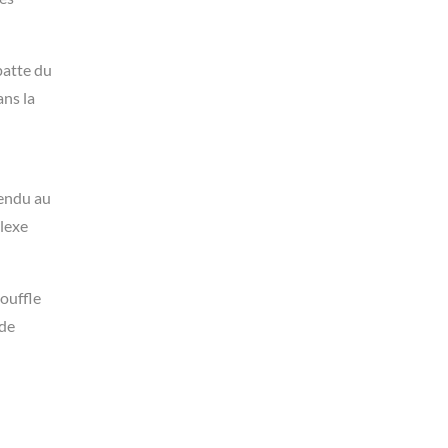
patte du
ns la
rendu au
plexe
souffle
 de