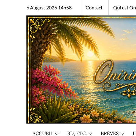
Skip
6 August 2026 14h58
Contact
Qui est Oni
to
content
ACCUEIL
BD, ETC.
BRÈVES
I