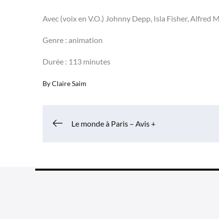
Avec (voix en V.O.) Johnny Depp, Isla Fisher, Alfred M
Genre : animation
Durée : 113 minutes
By
Claire Saim
Navigation
Le monde à Paris – Avis +
de
l’article