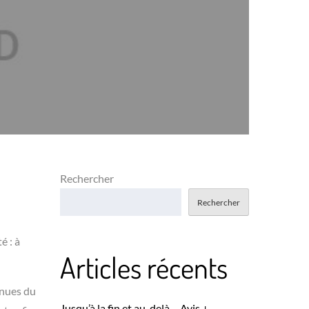
Rechercher
Rechercher
é : à
Articles récents
enues du
Jusqu’à la fin et au-delà – Avis +