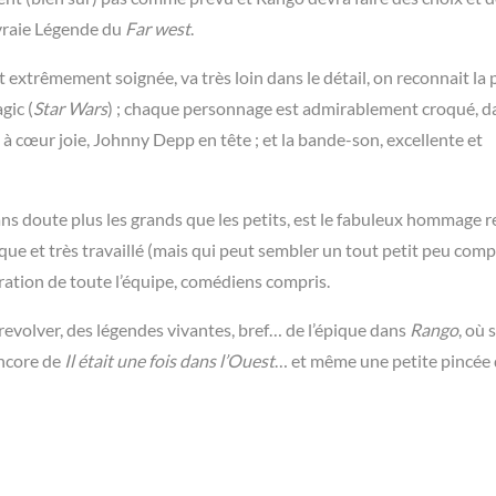
 vraie Légende du
Far west
.
st extrêmement soignée, va très loin dans le détail, on reconnait la 
gic (
Star Wars
) ; chaque personnage est admirablement croqué, da
 à cœur joie, Johnny Depp en tête ; et la bande-son, excellente et
 sans doute plus les grands que les petits, est le fabuleux hommage 
atique et très travaillé (mais qui peut sembler un tout petit peu com
boration de toute l’équipe, comédiens compris.
e revolver, des légendes vivantes, bref… de l’épique dans
Rango
, où 
ncore de
Il était une fois dans l’Ouest
… et même une petite pincée