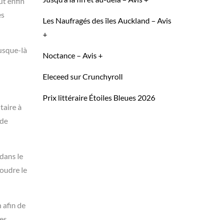
ut enfin
es
Les Naufragés des îles Auckland – Avis
+
jusque-là
Noctance – Avis +
Eleceed sur Crunchyroll
Prix littéraire Étoiles Bleues 2026
taire à
 de
 dans le
soudre le
 afin de
des