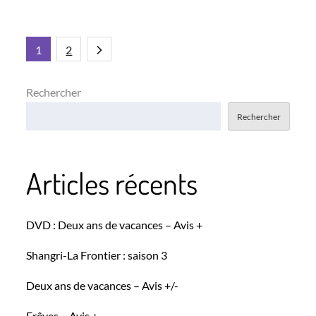
on
Pagination
1
2
des
Rechercher
Rechercher
publications
Articles récents
DVD : Deux ans de vacances – Avis +
Shangri-La Frontier : saison 3
Deux ans de vacances – Avis +/-
Erêves – Avis +