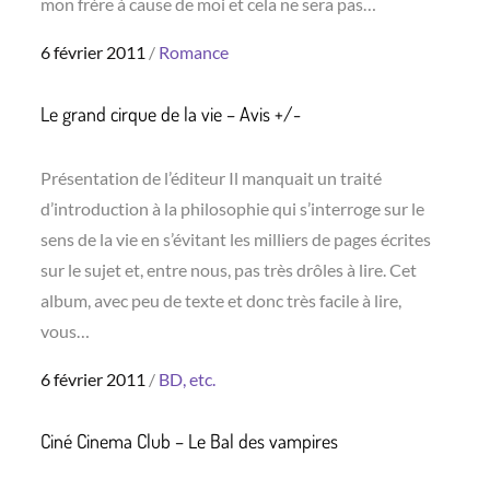
mon frère à cause de moi et cela ne sera pas…
Posted
6 février 2011
Romance
on
Le grand cirque de la vie – Avis +/-
Présentation de l’éditeur Il manquait un traité
d’introduction à la philosophie qui s’interroge sur le
sens de la vie en s’évitant les milliers de pages écrites
sur le sujet et, entre nous, pas très drôles à lire. Cet
album, avec peu de texte et donc très facile à lire,
vous…
Posted
6 février 2011
BD, etc.
on
Ciné Cinema Club – Le Bal des vampires