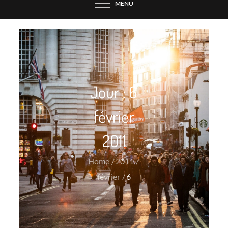
MENU
Jour :
6
février
2011
Home
2011
février
6