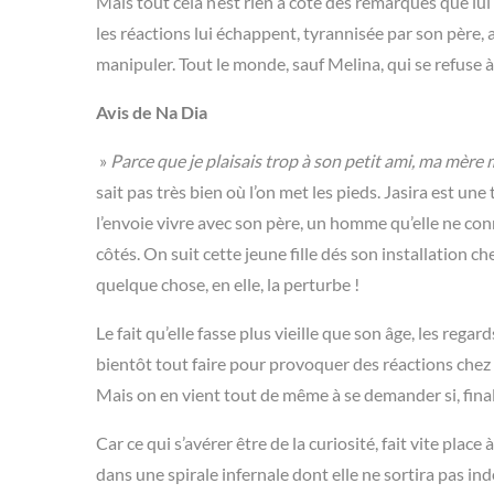
Mais tout cela n’est rien à côté des remarques que lu
les réactions lui échappent, tyrannisée par son père,
manipuler. Tout le monde, sauf Melina, qui se refuse à 
Avis de Na Dia
»
Parce que je plaisais trop à son petit ami, ma mère
sait pas très bien où l’on met les pieds. Jasira est une
l’envoie vivre avec son père, un homme qu’elle ne con
côtés. On suit cette jeune fille dés son installation ch
quelque chose, en elle, la perturbe !
Le fait qu’elle fasse plus vieille que son âge, les rega
bientôt tout faire pour provoquer des réactions chez 
Mais on en vient tout de même à se demander si, final
Car ce qui s’avérer être de la curiosité, fait vite pla
dans une spirale infernale dont elle ne sortira pas ind