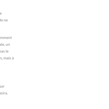
se
de ne
 comment
ale, un
pas le
s, mais à
rue
sira.