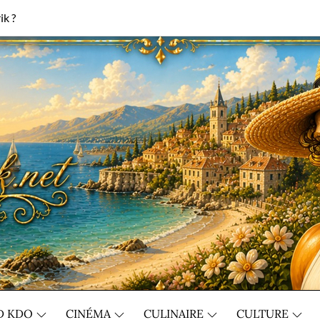
ik ?
D KDO
CINÉMA
CULINAIRE
CULTURE