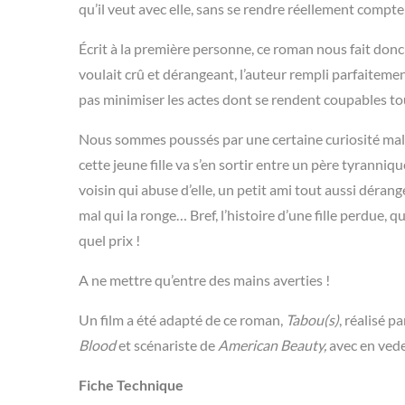
qu’il veut avec elle, sans se rendre réellement compt
Écrit à la première personne, ce roman nous fait donc
voulait crû et dérangeant, l’auteur rempli parfaitemen
pas minimiser les actes dont se rendent coupables to
Nous sommes poussés par une certaine curiosité malsai
cette jeune fille va s’en sortir entre un père tyranniqu
voisin qui abuse d’elle, un petit ami tout aussi dérang
mal qui la ronge… Bref, l’histoire d’une fille perdue, q
quel prix !
A ne mettre qu’entre des mains averties !
Un film a été adapté de ce roman,
Tabou(s)
, réalisé p
Blood
et scénariste de
American Beauty,
avec en vede
Fiche Technique