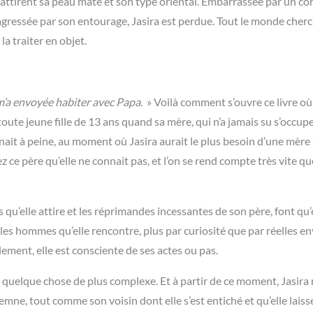
i attirent sa peau mate et son type oriental. Embarrassée par un co
 agressée par son entourage, Jasira est perdue. Tout le monde cherc
la traiter en objet.
 m’a envoyée habiter avec Papa
. » Voilà comment s’ouvre ce livre où
 toute jeune fille de 13 ans quand sa mère, qui n’a jamais su s’occuper
nait à peine, au moment où Jasira aurait le plus besoin d’une mère 
ez ce père qu’elle ne connait pas, et l’on se rend compte très vite qu
rds qu’elle attire et les réprimandes incessantes de son père, font qu’
les hommes qu’elle rencontre, plus par curiosité que par réelles en
ement, elle est consciente de ses actes ou pas.
ce à quelque chose de plus complexe. Et à partir de ce moment, Jasira
emne, tout comme son voisin dont elle s’est entiché et qu’elle laisse