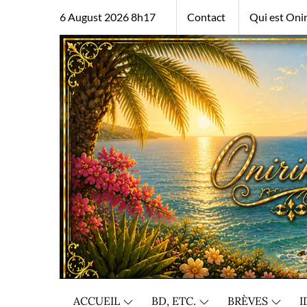
Skip
6 August 2026 8h17
Contact
Qui est Onir
to
content
ACCUEIL
BD, ETC.
BRÈVES
I