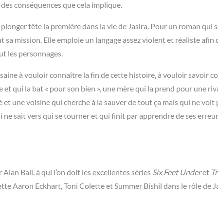
e des conséquences que cela implique.
 plonger tête la première dans la vie de Jasira. Pour un roman qui 
t sa mission. Elle emploie un langage assez violent et réaliste afin 
ut les personnages.
ne à vouloir connaître la fin de cette histoire, à vouloir savoir
e et qui la bat « pour son bien », une mère qui la prend pour une riv
é et une voisine qui cherche à la sauver de tout ça mais qui ne voit 
ui ne sait vers qui se tourner et qui finit par apprendre de ses erreur
ar Alan Ball, à qui l’on doit les excellentes séries
Six Feet Under
et
T
tte Aaron Eckhart, Toni Colette et Summer Bishil dans le rôle de Ja