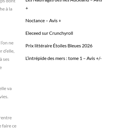
rps dont
+
he à la
Noctance – Avis +
Eleceed sur Crunchyroll
 l’on ne
Prix littéraire Étoiles Bleues 2026
 d’elle,
L’intrépide des mers : tome 1 – Avis +/-
à ses
e
elle va
vies.
 rentre
 faire ce