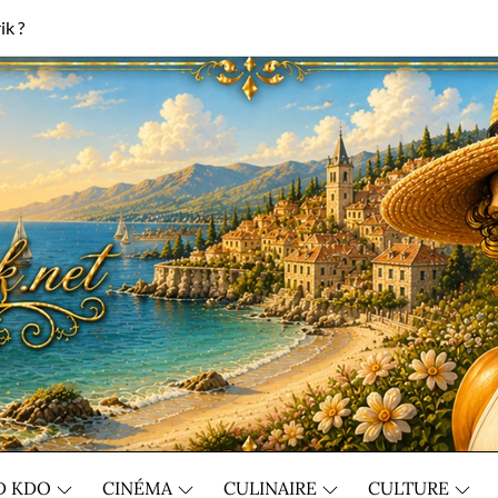
ik ?
D KDO
CINÉMA
CULINAIRE
CULTURE