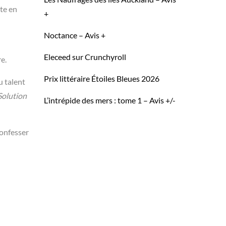
te en
+
Noctance – Avis +
Eleceed sur Crunchyroll
e.
Prix littéraire Étoiles Bleues 2026
u talent
Solution
L’intrépide des mers : tome 1 – Avis +/-
confesser