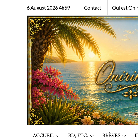
Skip
6 August 2026 4h59
Contact
Qui est Onir
to
content
ACCUEIL
BD, ETC.
BRÈVES
I