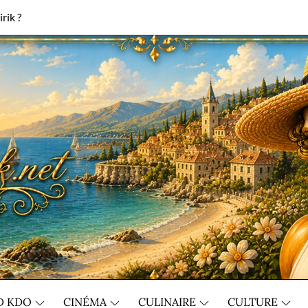
rik ?
D KDO
CINÉMA
CULINAIRE
CULTURE