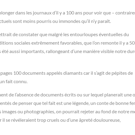
plonger dans les journaux d’il y a 100 ans pour voir que – contrair
ctuels sont moins pourris ou immondes qu’il n’y paraît.
ettrait de constater que malgré les entourloupes éventuelles du
ons sociales extrêmement favorables, que l’on remonte il y a 50,
s été aussi importants, rallongeant d’une manière visible notre dur
pages 100 documents appelés diamants car il s’agit de pépites de
un fait connu.
nt de l’absence de documents écrits ou sur lequel planerait une
s tentés de penser que tel fait est une légende, un conte de bonne f
 images ou photographies, on pourrait rejeter au fond de notre 
 il se révéleraient trop cruels ou d’une âpreté douloureuse,