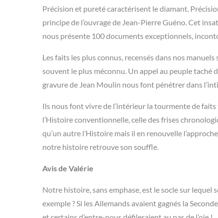
Précision et pureté caractérisent le diamant. Précision
principe de l’ouvrage de Jean-Pierre Guéno. Cet insat
nous présente 100 documents exceptionnels, incontou
Les faits les plus connus, recensés dans nos manuels s
souvent le plus méconnu. Un appel au peuple taché d
gravure de Jean Moulin nous font pénétrer dans l’inti
Ils nous font vivre de l’intérieur la tourmente de fai
l’Histoire conventionnelle, celle des frises chrono
qu’un autre l’Histoire mais il en renouvelle l’approche.
notre histoire retrouve son souffle.
Avis de Valérie
Notre histoire, sans emphase, est le socle sur lequel 
exemple ? Si les Allemands avaient gagnés la Seconde g
et certains d’entre-nous défileraient au pas de l’oie !