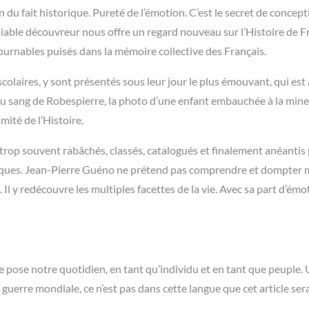
 du fait historique. Pureté de l’émotion. C’est le secret de concepti
iable découvreur nous offre un regard nouveau sur l’Histoire de Fr
rnables puisés dans la mémoire collective des Français.
colaires, y sont présentés sous leur jour le plus émouvant, qui est 
u sang de Robespierre, la photo d’une enfant embauchée à la min
mité de l’Histoire.
ts trop souvent rabâchés, classés, catalogués et finalement anéantis
logiques. Jean-Pierre Guéno ne prétend pas comprendre et dompter
 Il y redécouvre les multiples facettes de la vie. Avec sa part d’émo
se pose notre quotidien, en tant qu’individu et en tant que peuple.
uerre mondiale, ce n’est pas dans cette langue que cet article serai