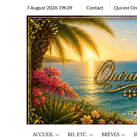
Skip
7 August 2026 19h39
Contact
Qui est Oni
to
content
ACCUEIL
BD, ETC.
BRÈVES
I