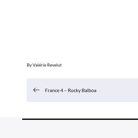
By
Valérie Revelut
Navigation
France 4 – Rocky Balboa
de
l’article