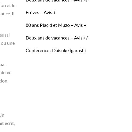
on et le
Erêves – Avis +
ance. Il
80 ans Placid et Muzo – Avis +
aussi
Deux ans de vacances – Avis +/-
e ou une
Conférence : Daisuke Igarashi
 par
 mieux
tion,
 Un
t écrit,