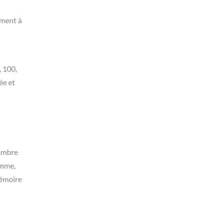
ement à
 100,
ée et
 ombre
emme,
mémoire