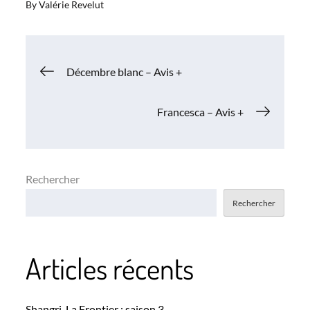
By
Valérie Revelut
Navigation
Décembre blanc – Avis +
de
Francesca – Avis +
l’article
Rechercher
Rechercher
Articles récents
Shangri-La Frontier : saison 3