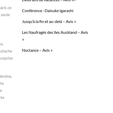
ard, ce
Conférence : Daisuke Igarashi
 seule
Jusqu’à la fin et au-delà – Avis +
Les Naufragés des îles Auckland – Avis
+
va
Noctance – Avis +
 potache
surprise
héroïne,
nte
le
tte