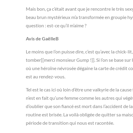
Mais bon, ça c’était avant que je rencontre le très sex
beau brun mystérieux m’a transformée en groupie hyst
question : est-ce qu’il m’aime ?
Avis de GaëlleB
Le moins que l’on puisse dire, c’est qu’avec la chick-li
tomber[[merci monsieur Gump !]]. Si l’on se base sur 
où une héroïne névrosée dégaine la carte de crédit co
est au rendez-vous.
Tel est le cas ici où loin d’être une valkyrie de la c
n’est en fait qu’une femme comme les autres qui végèt
d’oublier que son fiancé est mort dans l’accident de la
routine est brisée. La voilà obligée de quitter sa mai
période de transition qui nous est racontée.