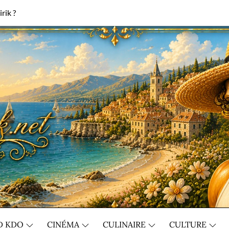
rik ?
D KDO
CINÉMA
CULINAIRE
CULTURE