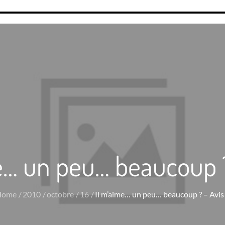
e… un peu… beaucoup ?
Home
2010
octobre
16
Il m’aime… un peu… beaucoup ? – Avis