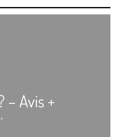
 – Avis +
 +