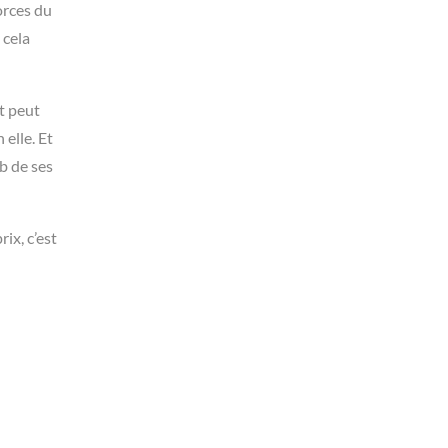
orces du
 cela
st peut
 elle. Et
b de ses
ix, c’est