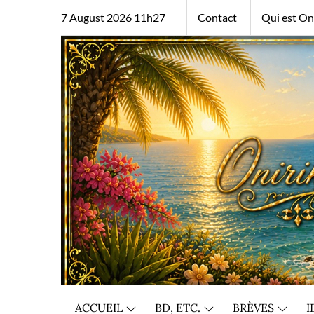
Skip
7 August 2026 11h27
Contact
Qui est Oni
to
content
ACCUEIL
BD, ETC.
BRÈVES
I