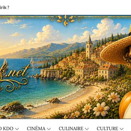
rik ?
D KDO
CINÉMA
CULINAIRE
CULTURE