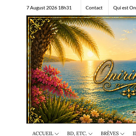
Skip
7 August 2026 18h31
Contact
Qui est Oni
to
content
ACCUEIL
BD, ETC.
BRÈVES
I