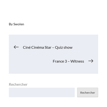
By
Swolen
Navigation
Ciné Cinéma Star – Quiz show
de
France 3 – Witness
l’article
Rechercher
Rechercher