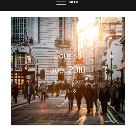
MENU
Jour :
8
août 2010
Home
2010
août
8