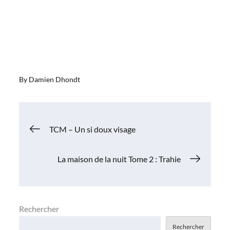
By
Damien Dhondt
Navigation
TCM – Un si doux visage
de
La maison de la nuit Tome 2 : Trahie
l’article
Rechercher
Rechercher