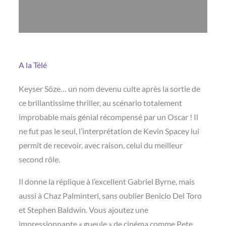
A la Télé
Keyser Söze… un nom devenu culte après la sortie de
ce brillantissime thriller, au scénario totalement
improbable mais génial récompensé par un Oscar ! Il
ne fut pas le seul, l’interprétation de Kevin Spacey lui
permit de recevoir, avec raison, celui du meilleur
second rôle.
Il donne la réplique à l’excellent Gabriel Byrne, mais
aussi à Chaz Palminteri, sans oublier Benicio Del Toro
et Stephen Baldwin. Vous ajoutez une
impressionnante « gueule » de cinéma comme Pete