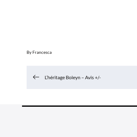
By
Francesca
Navigation
L’héritage Boleyn – Avis +/-
de
l’article