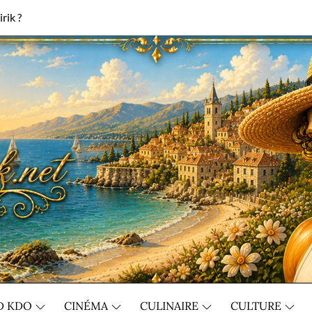
rik ?
D KDO
CINÉMA
CULINAIRE
CULTURE