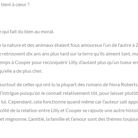
 tient à cœur ?
ui fait du bien au moral.
e de la nature et des animaux étaient fous amoureux l’un de l’autre à 
se retrouvent dix ans ans plus tard sur la terre qu’ils aiment tant, ma
temps à Cooper pour reconquérir Lilly, d’autant plus qu’un tueur en
u’elle a de plus cher.
 surtout de celles qui ont lu la plupart des romans de Nora Roberts,
l’intrigue puisqu’on le connait relativement tôt, pour laisser plutôt
 et lui. Cependant, cela fonctionne quand même car l’auteur sait app
côté de la relation entre Lilly et Cooper se rajoute une autre histo
 mignonne. L’amitié, la famille et l’amour sont des thèmes toujou