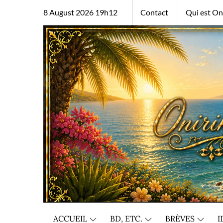
Skip
8 August 2026 19h12
Contact
Qui est Oni
to
content
ACCUEIL
BD, ETC.
BRÈVES
I