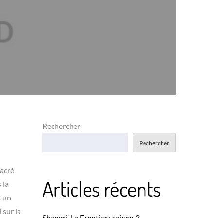
Rechercher
Rechercher
sacré
Articles récents
 la
s un
 sur la
Shangri-La Frontier : saison 3