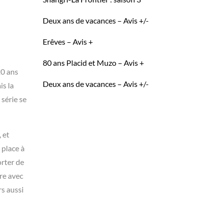
Deux ans de vacances – Avis +/-
Erêves – Avis +
80 ans Placid et Muzo – Avis +
20 ans
Deux ans de vacances – Avis +/-
is la
 série se
 et
 place à
orter de
ire avec
rs aussi