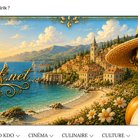
rik ?
D KDO
CINÉMA
CULINAIRE
CULTURE