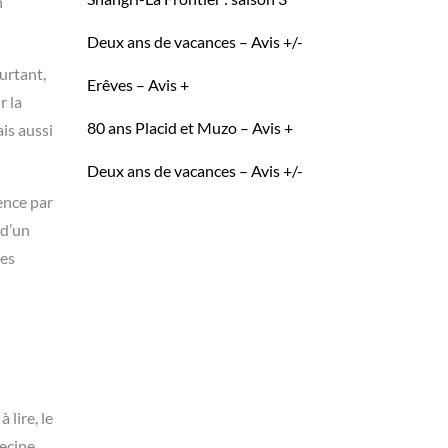
n
Deux ans de vacances – Avis +/-
urtant,
Erêves – Avis +
r la
80 ans Placid et Muzo – Avis +
ais aussi
Deux ans de vacances – Avis +/-
ence par
 d’un
ues
 lire, le
decine