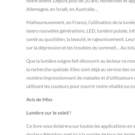
notre avenir. Depuis plus de 20 ans, recherches et ap
Allemagne, en Israël, en Australie…
Malheureusement, en France, l’utilisation de la lumièr
lasers nouvelles générations, LED, lumière pulsée, in
santé au quotidien, la beauté, le rajeunissement. Leur
sur la dépression et les troubles du sommeil… Au tota
Que la lumière soigne fait découvrir au lecteur ce mo
la recherche spatiale. Elles sont déjà au service des 
nombre impressionnant de malades et d’utilisateurs 
utilisant les couleurs pour nourrir notre vitalité ou c
Avis de Miss
Lumière sur le soleil !
Ce livre vous éclairera sur toutes les applications en sa
docteur Bénichou met ici à la portée de tous les lect