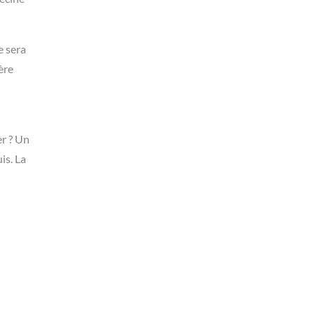
e sera
ère
er ? Un
is. La