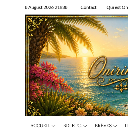
Skip
8 August 2026 21h38
Contact
Qui est Oni
to
content
ACCUEIL
BD, ETC.
BRÈVES
I