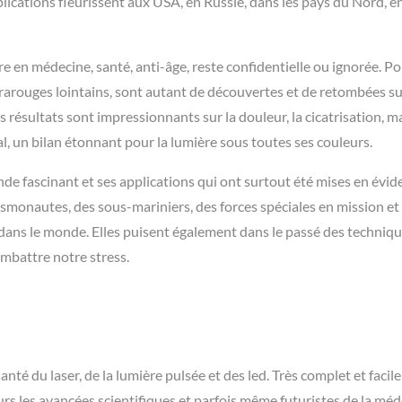
plications fleurissent aux USA, en Russie, dans les pays du Nord, e
e en médecine, santé, anti-âge, reste confidentielle ou ignorée. Po
frarouges lointains, sont autant de découvertes et de retombées su
s résultats sont impressionnants sur la douleur, la cicatrisation, m
l, un bilan étonnant pour la lumière sous toutes ses couleurs.
nde fascinant et ses applications qui ont surtout été mises en évid
cosmonautes, des sous-mariniers, des forces spéciales en mission et
dans le monde. Elles puisent également dans le passé des techniq
ombattre notre stress.
nté du laser, de la lumière pulsée et des led. Très complet et facile à
eurs les avancées scientifiques et parfois même futuristes de la mé