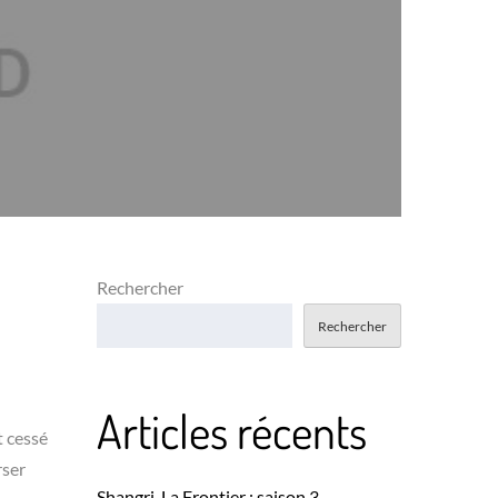
Rechercher
Rechercher
Articles récents
t cessé
rser
Shangri-La Frontier : saison 3