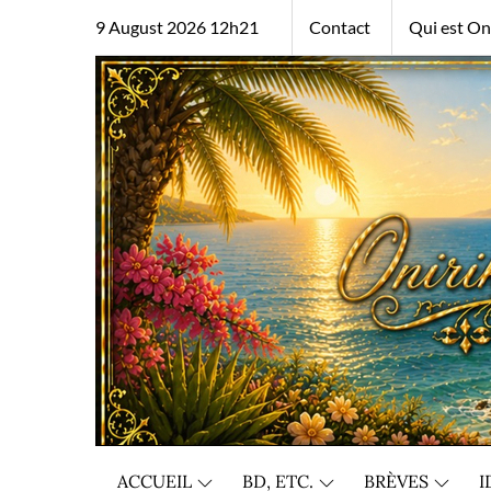
Skip
9 August 2026 12h21
Contact
Qui est Oni
to
content
ACCUEIL
BD, ETC.
BRÈVES
I