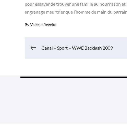
pour essayer de trouver une famille au nourrisson et lui
engrenage meurtrier que l’homme de main du parrain t
By
Valérie Revelut
Navigation
Canal + Sport – WWE Backlash 2009
de
l’article
Grea