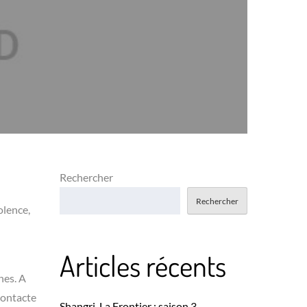
Rechercher
Rechercher
olence,
Articles récents
hes. A
 contacte
Shangri-La Frontier : saison 3