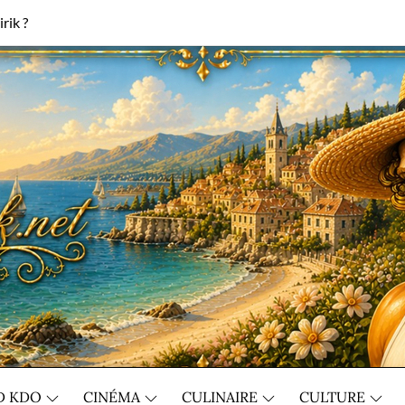
rik ?
D KDO
CINÉMA
CULINAIRE
CULTURE