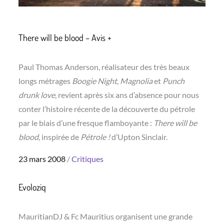
There will be blood – Avis +
Paul Thomas Anderson, réalisateur des très beaux
longs métrages
Boogie Night
,
Magnolia
et
Punch
drunk love
, revient après six ans d’absence pour nous
conter l’histoire récente de la découverte du pétrole
par le biais d’une fresque flamboyante :
There will be
blood
, inspirée de
Pétrole !
d’Upton Sinclair.
Posted
23 mars 2008
Critiques
on
Evoloziq
MauritianDJ & Fc Mauritius organisent une grande