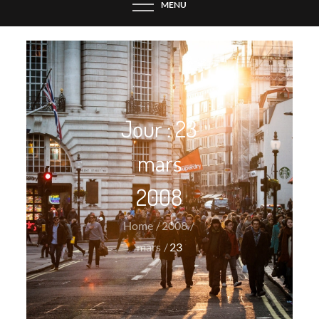
MENU
Jour :
23
mars
2008
Home
2008
mars
23