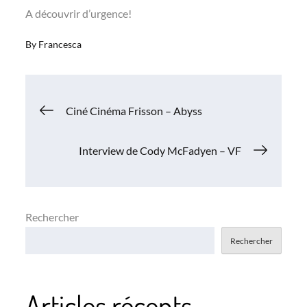
A découvrir d’urgence!
By
Francesca
Navigation
Ciné Cinéma Frisson – Abyss
de
Interview de Cody McFadyen – VF
l’article
Rechercher
Rechercher
Articles récents