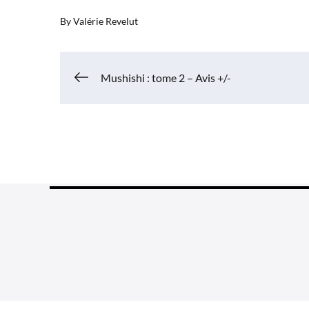
By
Valérie Revelut
Navigation
Mushishi : tome 2 – Avis +/-
de
l’article
Grea