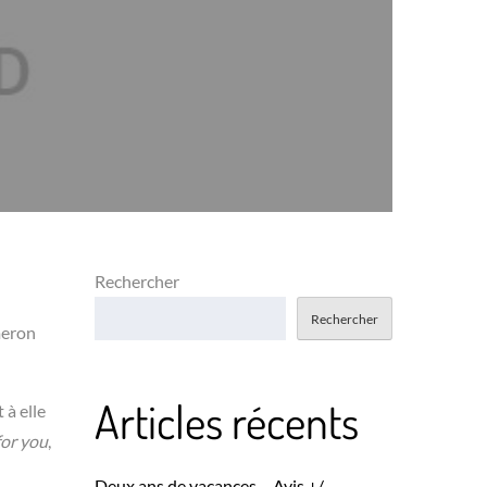
Rechercher
Rechercher
meron
Articles récents
 à elle
 for you
,
Deux ans de vacances – Avis +/-