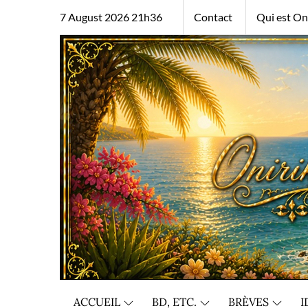
Skip
7 August 2026 21h36
Contact
Qui est Oni
to
content
ACCUEIL
BD, ETC.
BRÈVES
I