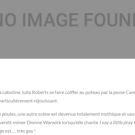
 cabotine Julia Roberts se faire coiffer au poteau par la jeune Ca
particulièrement réjouissant.
de poules, une autre scène est devenue totalement mythique et vaut
t Everett mimer Dionne Warwick lorsqu’elle chante
I say a little pray
e est…. très gay !