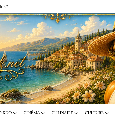
rik ?
D KDO
CINÉMA
CULINAIRE
CULTURE