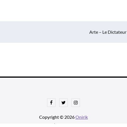
Arte – Le Dictateur
Facebook
Twitter
Instagram
Copyright © 2026
Onirik
tnews Pro de
Theme Palace
| Ajustements par
Une histoire avec u