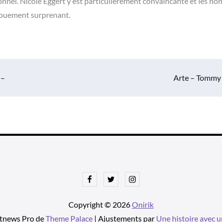
tionnel. Nicole Eggert y est particulièrement convaincante et les n
nouement surprenant.
 –
Arte – Tommy
Facebook
Twitter
Instagram
Copyright © 2026
Onirik
tnews Pro de
Theme Palace
| Ajustements par
Une histoire avec u