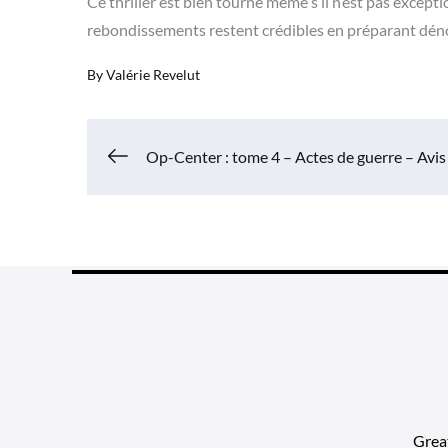
Ce thriller est bien tourné même s’il n’est pas excep
rebondissements restent crédibles en préparant dé
By
Valérie Revelut
Navigation
Op-Center : tome 4 – Actes de guerre – Avis
de
l’article
Grea