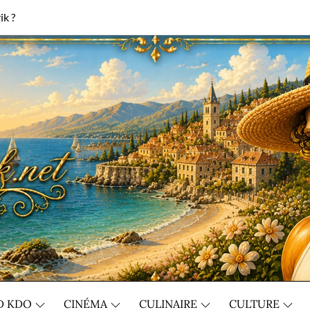
ik ?
D KDO
CINÉMA
CULINAIRE
CULTURE