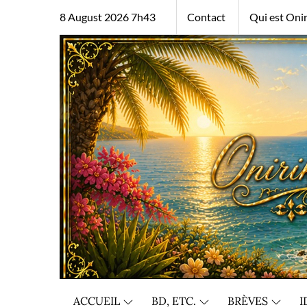
Skip
8 August 2026 7h43
Contact
Qui est Onir
to
content
ACCUEIL
BD, ETC.
BRÈVES
I