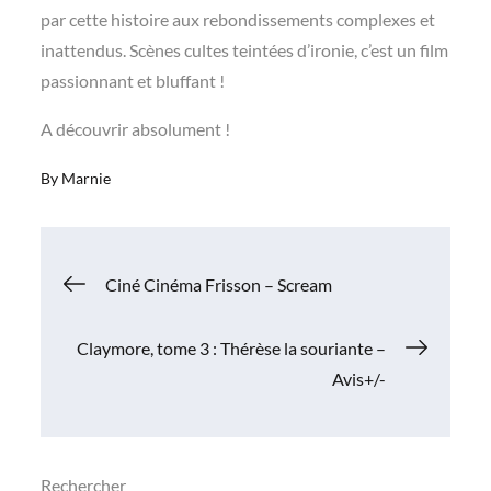
par cette histoire aux rebondissements complexes et
inattendus. Scènes cultes teintées d’ironie, c’est un film
passionnant et bluffant !
A découvrir absolument !
By
Marnie
Navigation
Ciné Cinéma Frisson – Scream
de
Claymore, tome 3 : Thérèse la souriante –
Avis+/-
l’article
Rechercher