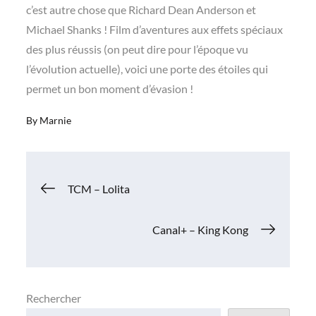
c’est autre chose que Richard Dean Anderson et
Michael Shanks ! Film d’aventures aux effets spéciaux
des plus réussis (on peut dire pour l’époque vu
l’évolution actuelle), voici une porte des étoiles qui
permet un bon moment d’évasion !
By
Marnie
Navigation
TCM – Lolita
de
Canal+ – King Kong
l’article
Rechercher