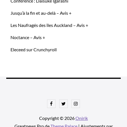
Conférence : Daisuke Igarashi
Jusqu’à la fin et au-delà – Avis +
Les Naufragés des îles Auckland – Avis +
Noctance – Avis +
Eleceed sur Crunchyroll
Facebook
Twitter
Instagram
Copyright © 2026
Onirik
Greatnews Pro de
Theme Palace
| Ajustements par