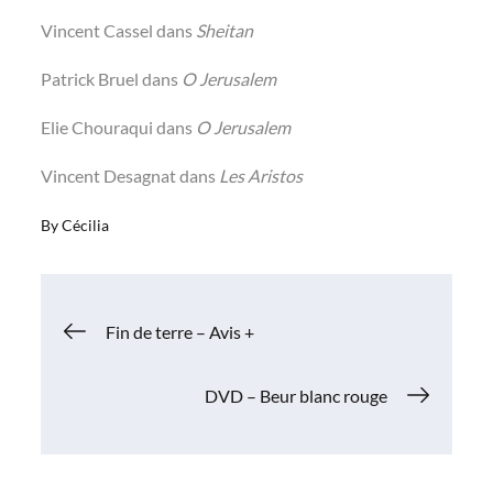
Vincent Cassel dans
Sheitan
Patrick Bruel dans
O Jerusalem
Elie Chouraqui dans
O Jerusalem
Vincent Desagnat dans
Les Aristos
By
Cécilia
Navigation
Fin de terre – Avis +
de
DVD – Beur blanc rouge
l’article