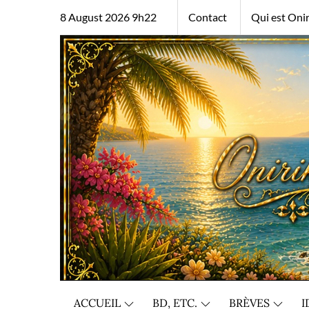
Skip
8 August 2026 9h22
Contact
Qui est Onir
to
content
ACCUEIL
BD, ETC.
BRÈVES
I