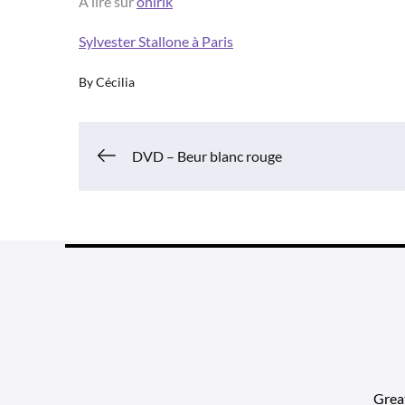
À lire sur
onirik
Sylvester Stallone à Paris
By
Cécilia
Navigation
DVD – Beur blanc rouge
de
l’article
Grea