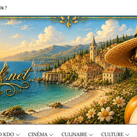
ik ?
D KDO
CINÉMA
CULINAIRE
CULTURE