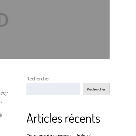
Rechercher
Rechercher
cky
s.
Articles récents
 à
Deux ans de vacances – Avis +/-