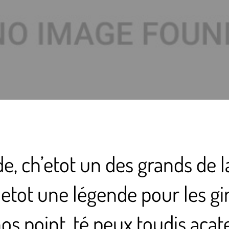
, ch’etot un des grands de l
 etot une légende pour les gi
nos point, té peux toudis acat