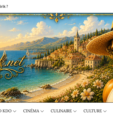
rik ?
D KDO
CINÉMA
CULINAIRE
CULTURE