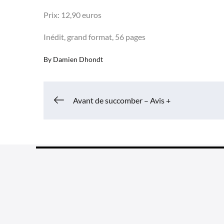
Prix: 12,90 euros
Inédit, grand format, 56 pages
By
Damien Dhondt
Navigation
Avant de succomber – Avis +
de
l’article