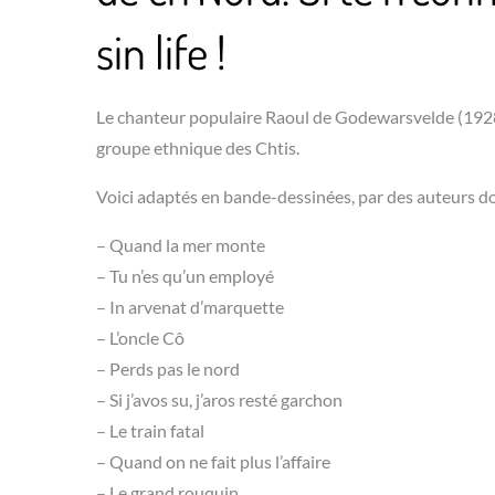
sin life !
Le chanteur populaire Raoul de Godewarsvelde (1928-
groupe ethnique des Chtis.
Voici adaptés en bande-dessinées, par des auteurs do
– Quand la mer monte
– Tu n’es qu’un employé
– In arvenat d’marquette
– L’oncle Cô
– Perds pas le nord
– Si j’avos su, j’aros resté garchon
– Le train fatal
– Quand on ne fait plus l’affaire
– Le grand rouquin