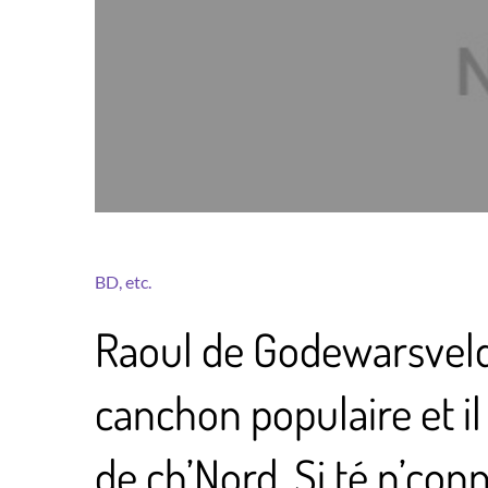
BD, etc.
Raoul de Godewarsvelde
canchon populaire et il
de ch’Nord. Si té n’con