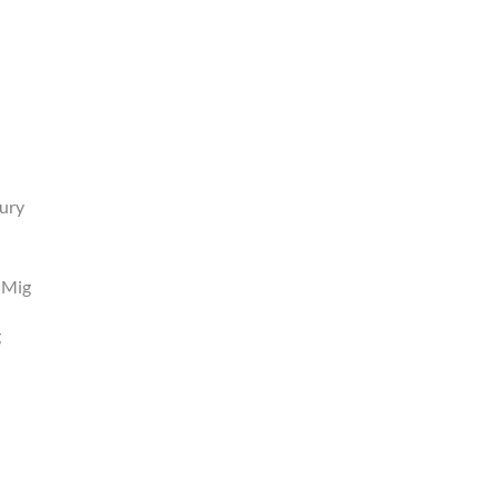
aury
, Mig
g