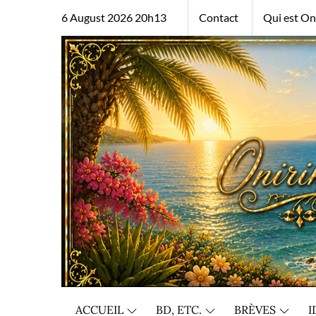
Skip
6 August 2026 20h13
Contact
Qui est Oni
to
content
ACCUEIL
BD, ETC.
BRÈVES
I