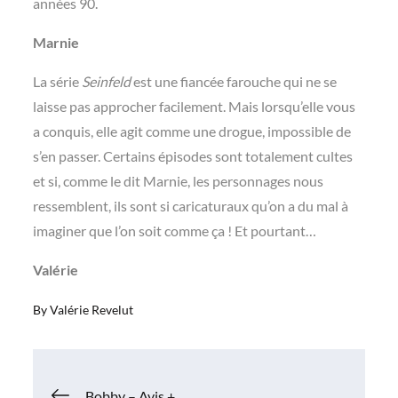
années 90.
Marnie
La série
Seinfeld
est une fiancée farouche qui ne se
laisse pas approcher facilement. Mais lorsqu’elle vous
a conquis, elle agit comme une drogue, impossible de
s’en passer. Certains épisodes sont totalement cultes
et si, comme le dit Marnie, les personnages nous
ressemblent, ils sont si caricaturaux qu’on a du mal à
imaginer que l’on soit comme ça ! Et pourtant…
Valérie
By
Valérie Revelut
Navigation
Bobby – Avis +