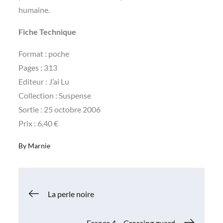
humaine.
Fiche Technique
Format : poche
Pages : 313
Editeur : J’ai Lu
Collection : Suspense
Sortie : 25 octobre 2006
Prix : 6,40 €
By
Marnie
Navigation
La perle noire
de
France 4 – Crossing guard