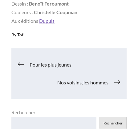
Dessin :
Benoît Feroumont
Couleurs :
Christelle Coopman
Aux éditions
Dupuis
By
Tof
Navigation
Pour les plus jeunes
de
Nos voisins, les hommes
l’article
Rechercher
Rechercher