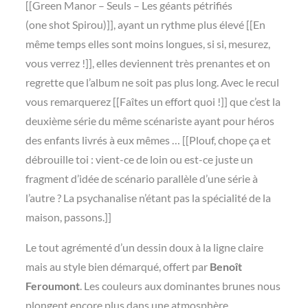
[[Green Manor – Seuls – Les géants pétrifiés
(one shot Spirou)]], ayant un rythme plus élevé [[En
même temps elles sont moins longues, si si, mesurez,
vous verrez !]], elles deviennent très prenantes et on
regrette que l’album ne soit pas plus long. Avec le recul
vous remarquerez [[Faîtes un effort quoi !]] que c’est la
deuxième série du même scénariste ayant pour héros
des enfants livrés à eux mêmes … [[Plouf, chope ça et
débrouille toi : vient-ce de loin ou est-ce juste un
fragment d’idée de scénario parallèle d’une série à
l’autre ? La psychanalise n’étant pas la spécialité de la
maison, passons.]]
Le tout agrémenté d’un dessin doux à la ligne claire
mais au style bien démarqué, offert par
Benoît
Feroumont
. Les couleurs aux dominantes brunes nous
plongent encore plus dans une atmosphère