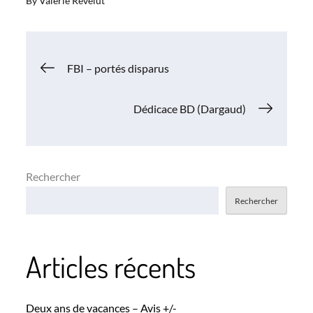
By
Valérie Revelut
Navigation
FBI – portés disparus
de
Dédicace BD (Dargaud)
l’article
Rechercher
Rechercher
Articles récents
Deux ans de vacances – Avis +/-