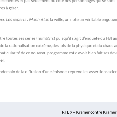
précédentes et pas seulement du côté des personnages qui se sont
es à gérer.
avec
Les experts : Manhattan
la veille, on note un véritable engou
 toutes ses séries (numb3rs) puisqu’il s’agit d’enquête du FBI ai
de la rationalisation extrème, des lois de la physique et du chaos a
paticularité de ce nouveau programme est d’avoir bien fait ses dev
el.
lendemain de la diffusion d’une épisode, reprend les assertions scie
RTL 9 – Kramer contre Kramer