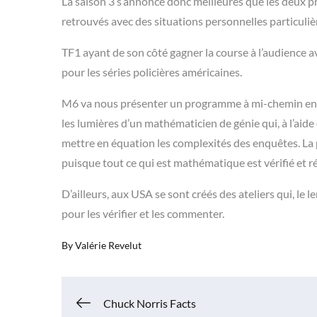
La saison 3 s’annonce donc meilleures que les deux 
retrouvés avec des situations personnelles particulièr
TF1 ayant de son côté gagner la course à l’audience 
pour les séries policières américaines.
M6 va nous présenter un programme à mi-chemin entre
les lumières d’un mathématicien de génie qui, à l’aide 
mettre en équation les complexités des enquêtes. La 
puisque tout ce qui est mathématique est vérifié et ré
D’ailleurs, aux USA se sont créés des ateliers qui, le 
pour les vérifier et les commenter.
By
Valérie Revelut
Navigation
Chuck Norris Facts