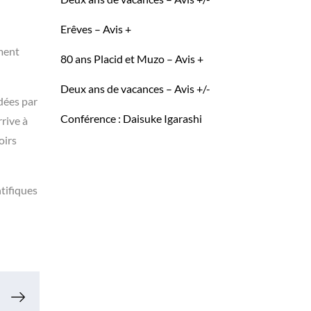
Erêves – Avis +
ement
80 ans Placid et Muzo – Avis +
Deux ans de vacances – Avis +/-
dées par
Conférence : Daisuke Igarashi
rrive à
oirs
ntifiques