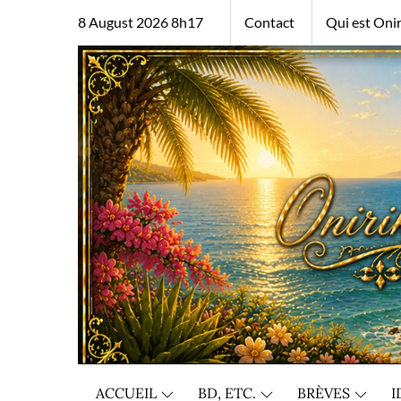
Skip
8 August 2026 8h17
Contact
Qui est Onir
to
content
ACCUEIL
BD, ETC.
BRÈVES
I