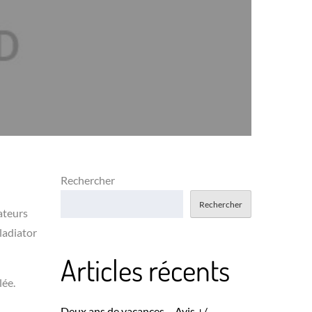
Rechercher
Rechercher
ateurs
ladiator
Articles récents
lée.
Deux ans de vacances – Avis +/-