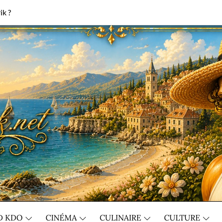
ik ?
D KDO
CINÉMA
CULINAIRE
CULTURE