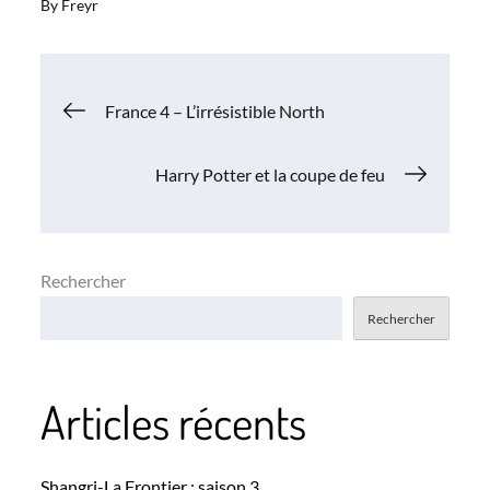
By
Freyr
Navigation
France 4 – L’irrésistible North
de
Harry Potter et la coupe de feu
l’article
Rechercher
Rechercher
Articles récents
Shangri-La Frontier : saison 3