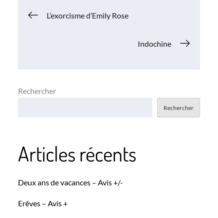
Navigation
L’exorcisme d’Emily Rose
de
Indochine
l’article
Rechercher
Rechercher
Articles récents
Deux ans de vacances – Avis +/-
Erêves – Avis +