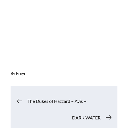
By
Freyr
Navigation
The Dukes of Hazzard – Avis +
de
DARK WATER