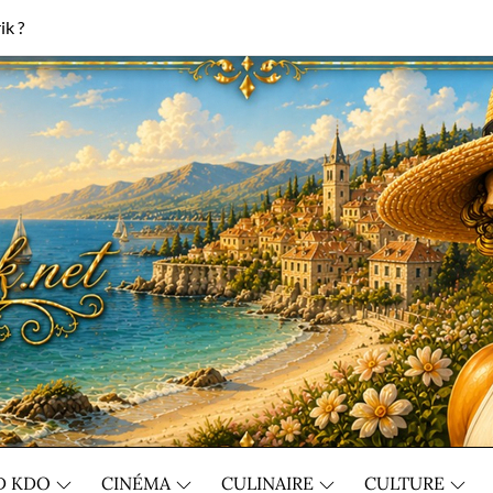
ik ?
D KDO
CINÉMA
CULINAIRE
CULTURE