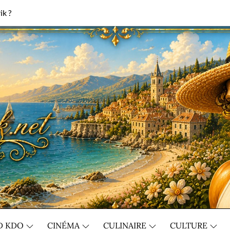
ik ?
D KDO
CINÉMA
CULINAIRE
CULTURE