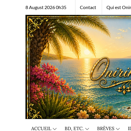
Skip
8 August 2026 0h35
Contact
Qui est Onir
to
content
ACCUEIL
BD, ETC.
BRÈVES
I