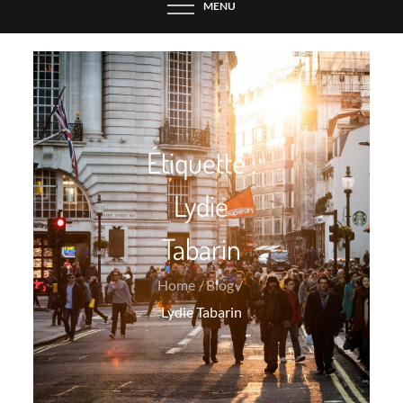
MENU
Étiquette :
Lydie
Tabarin
Home
Blog
Lydie Tabarin