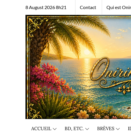
Skip
8 August 2026 8h21
Contact
Qui est Onir
to
content
ACCUEIL
BD, ETC.
BRÈVES
I