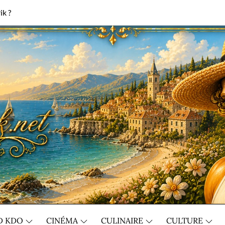
ik ?
D KDO
CINÉMA
CULINAIRE
CULTURE