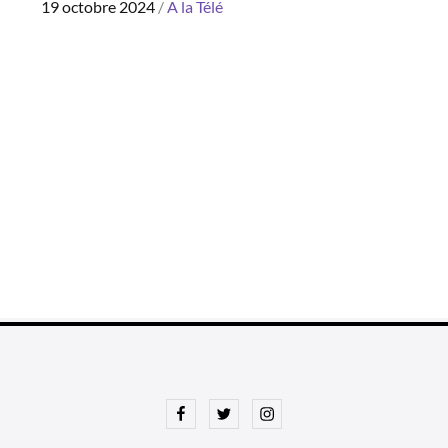
Posted
19 octobre 2024
A la Télé
on
Facebook
Twitter
Instagram