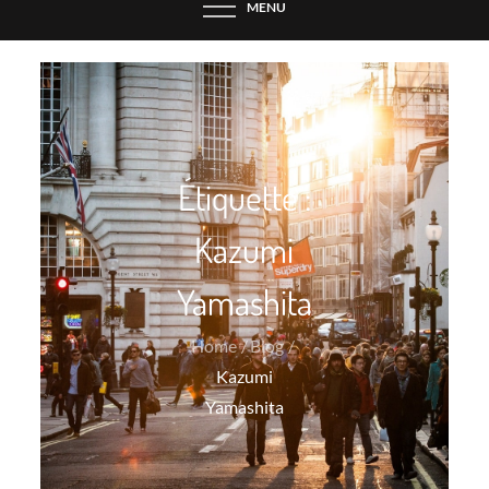
MENU
Étiquette :
Kazumi
Yamashita
Home
Blog
Kazumi
Yamashita