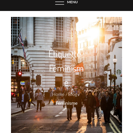
MENU
Étiquette :
Féminism
e
Home
Blog
Féminisme