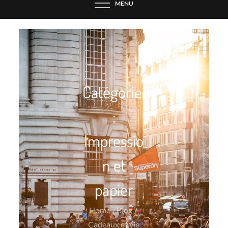
MENU
Catégorie
:
Impressio
n et
papier
Home
Blog
Cadeaux et vie