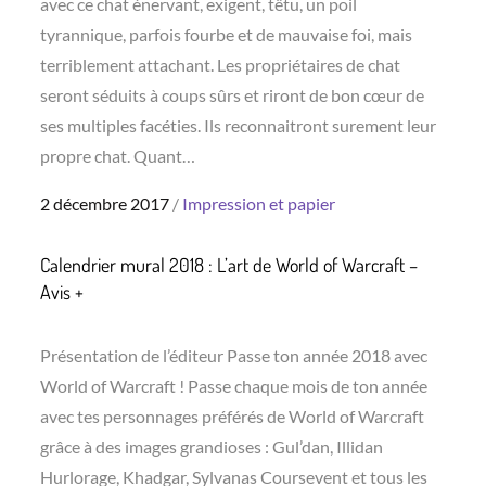
avec ce chat énervant, exigent, têtu, un poil
tyrannique, parfois fourbe et de mauvaise foi, mais
terriblement attachant. Les propriétaires de chat
seront séduits à coups sûrs et riront de bon cœur de
ses multiples facéties. Ils reconnaitront surement leur
propre chat. Quant…
Posted
2 décembre 2017
Impression et papier
on
Calendrier mural 2018 : L’art de World of Warcraft –
Avis +
Présentation de l’éditeur Passe ton année 2018 avec
World of Warcraft ! Passe chaque mois de ton année
avec tes personnages préférés de World of Warcraft
grâce à des images grandioses : Gul’dan, Illidan
Hurlorage, Khadgar, Sylvanas Coursevent et tous les