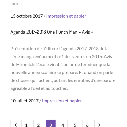
jour…
Posted
15 octobre 2017
Impression et papier
on
Agenda 2017-2018 One Punch Man – Avis +
Présentation de l’éditeur L’agenda 2017-2018 de la
série manga événement n°1 des ventes en 2016. Avis
de Hiromichi L’école vient à peine de terminer que la
nouvelle année scolaire se prépare. Et quand on parle
de choses qui fâchent, autant les enrobés d’une parure
agréable à l’oeil et au toucher.…
Posted
10 juillet 2017
Impression et papier
on
1
2
3
4
5
6