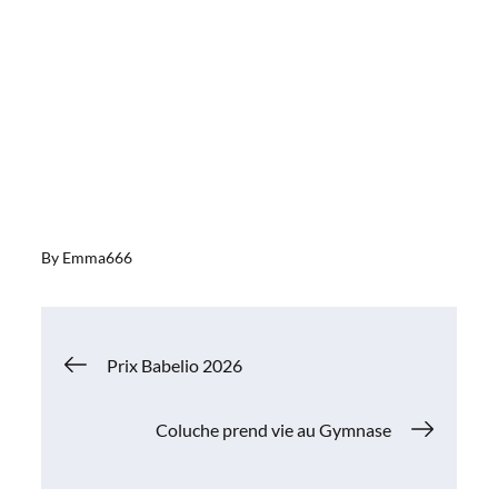
By
Emma666
Navigation
Prix Babelio 2026
de
Coluche prend vie au Gymnase
l’article