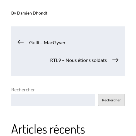
By
Damien Dhondt
Navigation
Gulli – MacGyver
de
RTL9 – Nous étions soldats
l’article
Rechercher
Rechercher
Articles récents