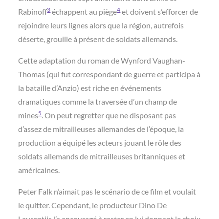
3
4
Rabinoff
échappent au piège
et doivent s’efforcer de
rejoindre leurs lignes alors que la région, autrefois
déserte, grouille à présent de soldats allemands.
Cette adaptation du roman de Wynford Vaughan-
Thomas (qui fut correspondant de guerre et participa à
la bataille d’Anzio) est riche en événements
dramatiques comme la traversée d’un champ de
5
mines
. On peut regretter que ne disposant pas
d’assez de mitrailleuses allemandes de l’époque, la
production a équipé les acteurs jouant le rôle des
soldats allemands de mitrailleuses britanniques et
américaines.
Peter Falk n’aimait pas le scénario de ce film et voulait
le quitter. Cependant, le producteur Dino De
Laurentiis l’a encouragé à rester en lui donnant le choix