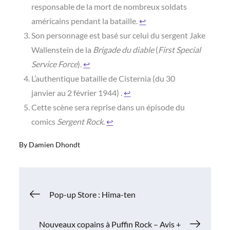
responsable de la mort de nombreux soldats
américains pendant la bataille.
↩︎
Son personnage est basé sur celui du sergent Jake
Wallenstein de la
Brigade du diable
(
First Special
Service Force
).
↩︎
L’authentique bataille de Cisternia (du 30
janvier au 2 février 1944) .
↩︎
Cette scène sera reprise dans un épisode du
comics
Sergent Rock
.
↩︎
By
Damien Dhondt
Navigation
Pop-up Store : Hima-ten
de
Nouveaux copains à Puffin Rock – Avis +