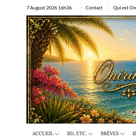
Skip
7 August 2026 16h36
Contact
Qui est Oni
to
content
ACCUEIL
BD, ETC.
BRÈVES
I