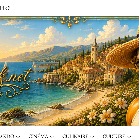
rik ?
D KDO
CINÉMA
CULINAIRE
CULTURE