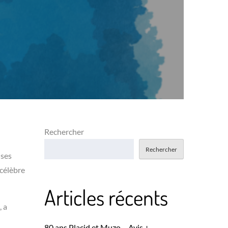
Rechercher
Rechercher
 ses
célèbre
Articles récents
, a
80 ans Placid et Muzo – Avis +