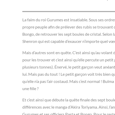
La faim du roi Gurumes est insatiable. Sous ses ordres
propre peuple afin de prélever des rubis se trouvant dan
Bongo, de retrouver les sept boules de cristal. Selon 
Shenron qui est capable d’exaucer n’importe quel vœ
Mais d’autres sont en quête. C’est ainsi qu’au volan
pour les trouver et c’est ainsi qu’elle percute un peti
plusieurs tonnes). Énervé, le petit garçon veut anéan
lui. Mais pas du tout ! Le petit garçon voit très bien 
qu’elle n’a pas l’air costaud. Mais c’est normal ! Bulma
une fille ?
Et c’est ainsi que débute la quête finale des sept bo
différences avec le manga d’Akira Toriyama. Ainsi, l’a
Gurumes et ses officiers Pasta et Bongo. Pour le rest