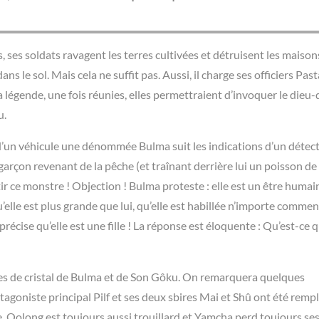
, ses soldats ravagent les terres cultivées et détruisent les maison
s le sol. Mais cela ne suffit pas. Aussi, il charge ses officiers Past
la légende, une fois réunies, elles permettraient d’invoquer le dieu
u.
t d’un véhicule une dénommée Bulma suit les indications d’un détec
t garçon revenant de la pêche (et traînant derrière lui un poisson de
tir ce monstre ! Objection ! Bulma proteste : elle est un être hum
qu’elle est plus grande que lui, qu’elle est habillée n’importe commen
 précise qu’elle est une fille ! La réponse est éloquente : Qu’est-ce q
ules de cristal de Bulma et de Son Gôku. On remarquera quelques
ntagoniste principal Pilf et ses deux sbires Mai et Shû ont été remp
e, Oolong est toujours aussi trouillard et Yamcha perd toujours se