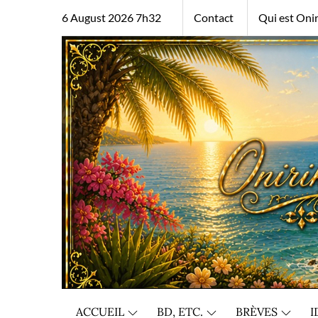
Skip
6 August 2026 7h32
Contact
Qui est Onir
to
content
ACCUEIL
BD, ETC.
BRÈVES
I