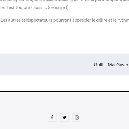
, il est toujours aussi… (censuré !).
 Les autres téléspectateurs pourront apprécier le délire et le ryth
Gulli – MacGyver
Facebook
Twitter
Instagram