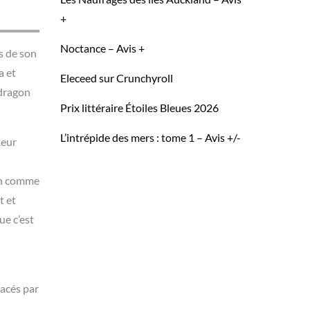
+
Noctance – Avis +
s de son
a et
Eleceed sur Crunchyroll
-dragon
Prix littéraire Étoiles Bleues 2026
L’intrépide des mers : tome 1 – Avis +/-
teur
ain comme
t et
ue c’est
lacés par
s