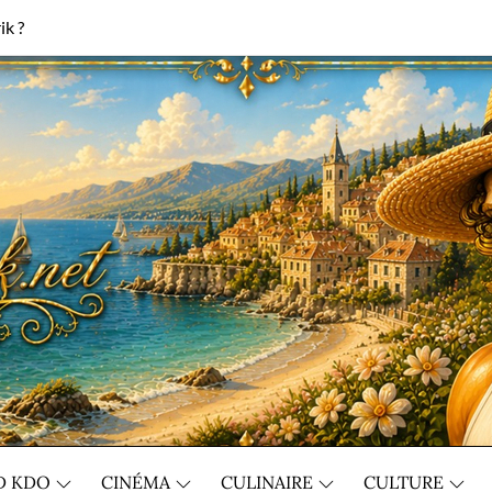
ik ?
D KDO
CINÉMA
CULINAIRE
CULTURE