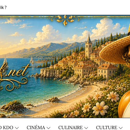
ik ?
D KDO
CINÉMA
CULINAIRE
CULTURE