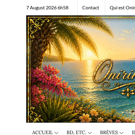
Skip
7 August 2026 6h58
Contact
Qui est Onir
to
content
ACCUEIL
BD, ETC.
BRÈVES
I