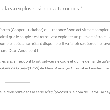
 Cela va exploser si nous éternuons.
 Farren (Cooper Huckabee) qu’il renonce à son activité de pompier
t ainsi que le couple s’est retrouvé à exploiter un puits de pétrole… 
pier spécialisé n’étant disponible, il va falloir se débrouiller ave
hard Dean Anderson) !
 (très ancienne, dont la nitroglycérine coule et qui ne demande qu’à
Salaire de la peur
(1953) de Henri-Georges Clouzot est évidemme
 elle reviendra dans la série
MacGyver
sous le nom de Carol Farnay