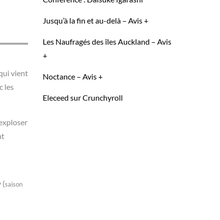
Jusqu’à la fin et au-delà – Avis +
Les Naufragés des îles Auckland – Avis
+
qui vient
Noctance – Avis +
c les
Eleceed sur Crunchyroll
 exploser
nt
 (
saison