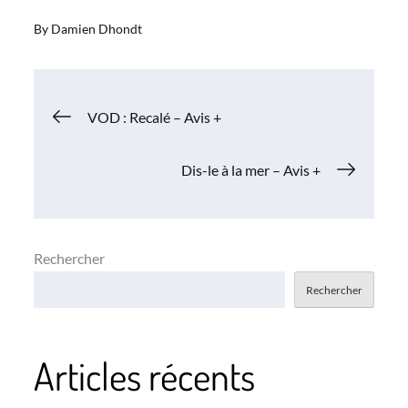
By
Damien Dhondt
Navigation
VOD : Recalé – Avis +
de
Dis-le à la mer – Avis +
l’article
Rechercher
Rechercher
Articles récents