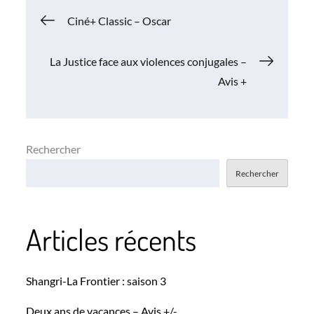
Navigation
Ciné+ Classic – Oscar
de
La Justice face aux violences conjugales –
Avis +
l’article
Rechercher
Rechercher
Articles récents
Shangri-La Frontier : saison 3
Deux ans de vacances – Avis +/-