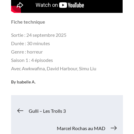
Fiche technique
Sortie : 24 septembre 2025
Durée : 30 minutes
Genre : horreur
Saison 1 : 4 épisodes
Avec Awkwafina, David Harbour, Simu Liu
By
Isabelle A.
Navigation
Gulli – Les Trolls 3
de
Marcel Rochas au MAD